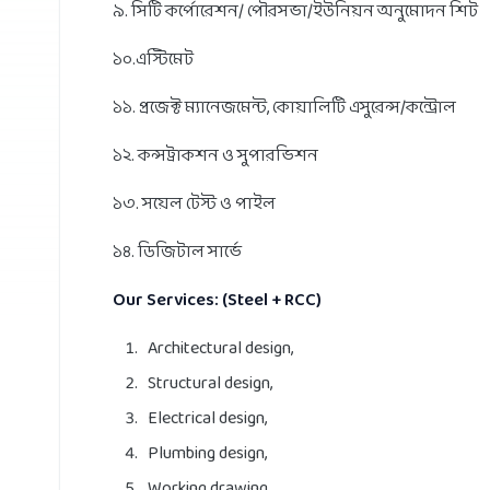
৯. সিটি কর্পোরেশন/ পৌরসভা/ইউনিয়ন অনুমোদন শিট
১০.এস্টিমেট
১১. প্রজেক্ট ম্যানেজমেন্ট, কোয়ালিটি এসুরেন্স/কন্ট্রোল
১২. কন্সট্রাকশন ও সুপারভিশন
১৩. সয়েল টেস্ট ও পাইল
১৪. ডিজিটাল সার্ভে
Our Services: (Steel + RCC)
Architectural design,
Structural design,
Electrical design,
Plumbing design,
Working drawing,