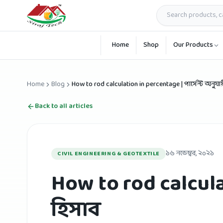
Skip to main content
Home
Shop
Our Products
Home
Blog
How to rod calculation in percentage | পার্সেন্ট অনুযা
Back to all articles
১৬ নভেম্বর, ২০২১
CIVIL ENGINEERING & GEOTEXTILE
How to rod calculat
হিসাব