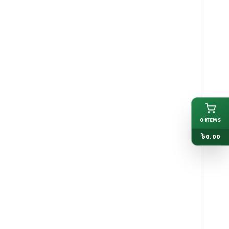
0
ITEMS
৳
0.00