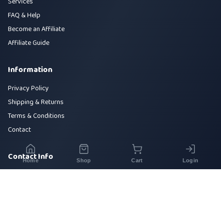
Services
FAQ & Help
Become an Affiliate
Affiliate Guide
Information
Privacy Policy
Shipping & Returns
Terms & Conditions
Contact
Contact Info
Home
Shop
Cart
Login
House 42, Road 5, Sector 10, Uttara, Dhaka-1230
+880 1700-000000
info@sirajtech.org