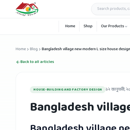
Skip to main content
Home
Shop
Our Products
Home
Blog
Bangladesh village new modern L size house desig
Back to all articles
১২ জানুয়ারী, 
HOUSE-BUILDING AND FACTORY DESIGN
Bangladesh villag
Bangladesh village n