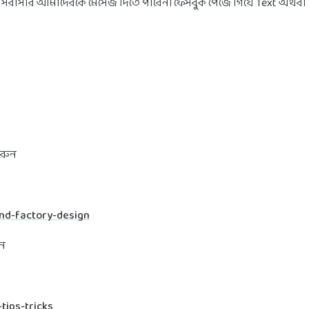
সরাসরি আমাদেরকে মেসেজ দিতে পারেন। ফেসবুক পেজে গিয়ে Text অথবা V
করুন
and-factory-design
ুন
tips-tricks