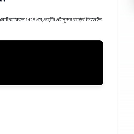
 মোট আয়তন 1428 এস,এফ,টি। এই সুন্দর বাড়ির ডিজাইন