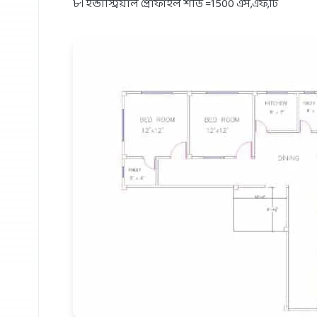
৮। ইন্ডাস্ট্রিয়াল প্রোফাইল শীড =1500 এস,এফ,টি