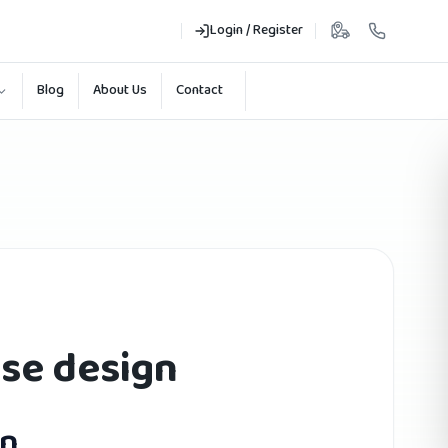
Login / Register
Blog
About Us
Contact
se design
gn