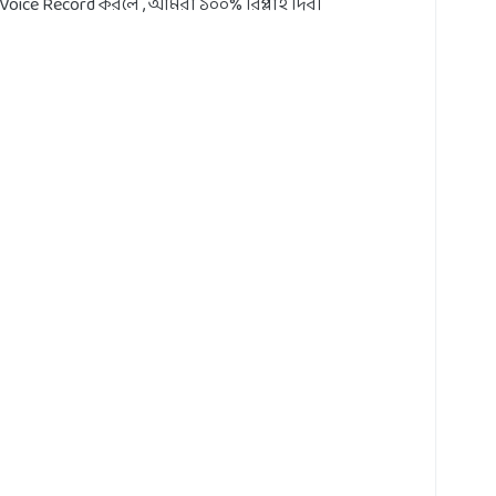
oice Record করলে , আমরা ১০০% রিপ্লাই দিব।