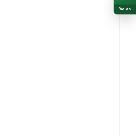
৳
0.00