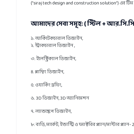
("
siraj tech design and construction solution
") এর টিম 
আমাদের সেবা সমূহ: ( স্টিল + আর.সি.সি
১. আর্কিটেকচারাল ডিজাইন,
২. স্ট্রাকচারাল ডিজাইন ,
৩. ইলেক্ট্রিক্যাল ডিজাইন,
৪. প্লাম্বিং ডিজাইন,
৫. ওয়ার্কিং ড্রয়িং,
৬. 3D ডিজাইন, 3D অ্যানিমেশন
৭. ল্যান্ডস্কেপ ডিজাইন,
৮. বাড়ি, মার্কেট, ইন্ডাস্ট্রি ও ফ্যাক্টরির প্ল্যান/মাস্টার প্ল্যান