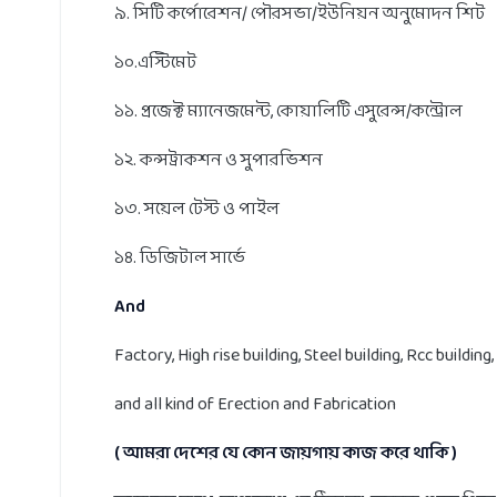
৯. সিটি কর্পোরেশন/ পৌরসভা/ইউনিয়ন অনুমোদন শিট
১০.এস্টিমেট
১১. প্রজেক্ট ম্যানেজমেন্ট, কোয়ালিটি এসুরেন্স/কন্ট্রোল
১২. কন্সট্রাকশন ও সুপারভিশন
১৩. সয়েল টেস্ট ও পাইল
১৪. ডিজিটাল সার্ভে
And
Factory, High rise building, Steel building, Rcc buildi
and all kind of Erection and Fabrication
( আমরা দেশের যে কোন জায়গায় কাজ করে থাকি )