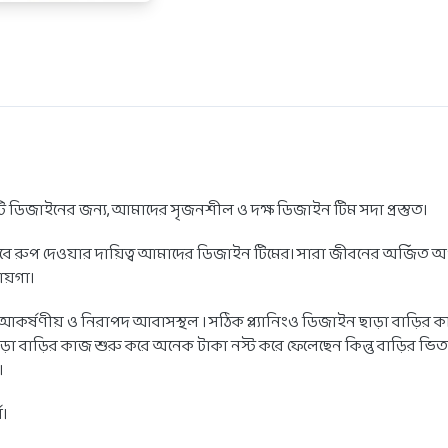
িটি ডিজাইনের জন্য, আমাদের সৃজনশীল ও দক্ষ ডিজাইন টিম সদা প্রস্তুত।
ে রুপ দেওয়ার দায়িত্ব আমাদের ডিজাইন টিমের। সারা জীবনের অর্জিত অর্থ 
জায়গা।
, আকর্ষণীয় ও নিরাপদ আবাসস্থল । সঠিক প্ল্যানিংও ডিজাইন ছাড়া বাড়ির
ড়া বাড়ির কাজ শুরু করে অনেক টাকা নস্ট করে ফেলেছেন কিন্তু বাড়ির ভিত
।
ণ।