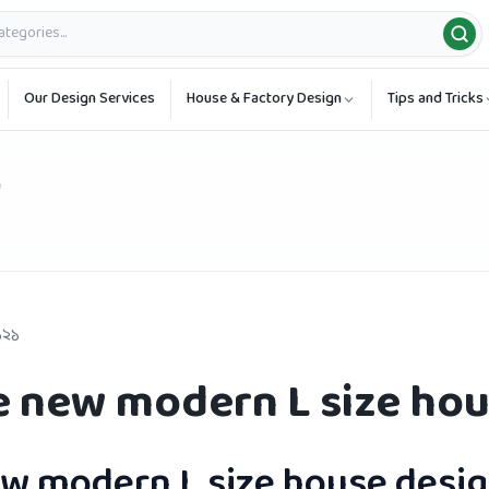
Our Design Services
House & Factory Design
Tips and Tricks
n
২০২১
e new modern L size hou
ew modern L size house desi