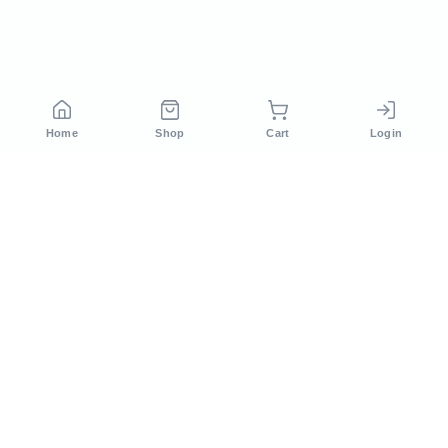
Home
Shop
Cart
Login
সিরাজ টেক লিমিটেড বাংলাদেশের অন্যতম কৃষি প্রযুক্তি কোম্পানি। ২০১২
সাল থেকে আমরা আধুনিক কৃষি সমাধান প্রদান করে আসছি।
Others Products