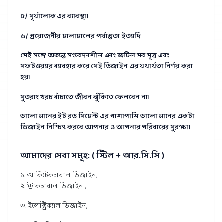
৫/ সূর্যালোক এর ব্যাবস্থা।
৬/ প্রয়োজনীয় মালামালের পর্যাপ্ততা ইত্যাদি
সেই সঙ্গে অত্যন্ত সংবেদনশীল এবং জটিল সব সূত্র এবং
সফটওয়্যার ব্যাবহার করে সেই ডিজাইন এর যথার্থতা নির্ণয় করা
হয়।
সুতরাং খরচ বাঁচাতে জীবন ঝুঁকিতে ফেলবেন না।
ভালো মানের ইট রড সিমেন্ট এর পাশাপাশি ভালো মানের একটা
ডিজাইন নিশ্চিৎ করবে আপনার ও আপনার পরিবারের সুরক্ষা।
আমাদের সেবা সমূহ: ( স্টিল + আর.সি.সি )
১. আর্কিটেকচারাল ডিজাইন,
২. স্ট্রাকচারাল ডিজাইন ,
৩. ইলেক্ট্রিক্যাল ডিজাইন,