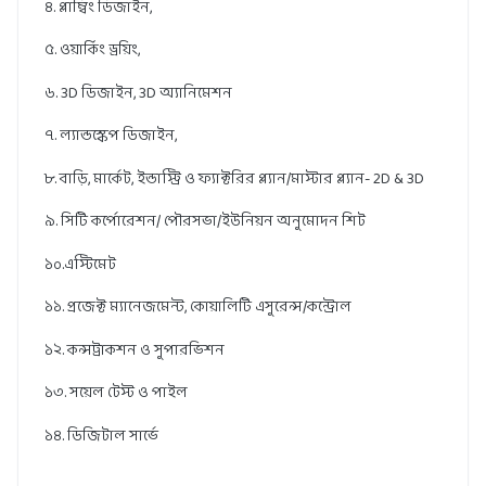
৪. প্লাম্বিং ডিজাইন,
৫. ওয়ার্কিং ড্রয়িং,
৬. 3D ডিজাইন, 3D অ্যানিমেশন
৭. ল্যান্ডস্কেপ ডিজাইন,
৮. বাড়ি, মার্কেট, ইন্ডাস্ট্রি ও ফ্যাক্টরির প্ল্যান/মাস্টার প্ল্যান- 2D & 3D
৯. সিটি কর্পোরেশন/ পৌরসভা/ইউনিয়ন অনুমোদন শিট
১০.এস্টিমেট
১১. প্রজেক্ট ম্যানেজমেন্ট, কোয়ালিটি এসুরেন্স/কন্ট্রোল
১২. কন্সট্রাকশন ও সুপারভিশন
১৩. সয়েল টেস্ট ও পাইল
১৪. ডিজিটাল সার্ভে