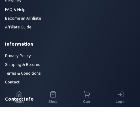
Services
FAQ & Help
Become an Affiliate
Affiliate Guide
Information
Privacy Policy
Shipping & Returns
Terms & Conditions
Contact
Contact Info
Home
Shop
Cart
Login
House 42, Road 5, Sector 10, Uttara, Dhaka-1230
+880 1700-000000
info@sirajtech.org