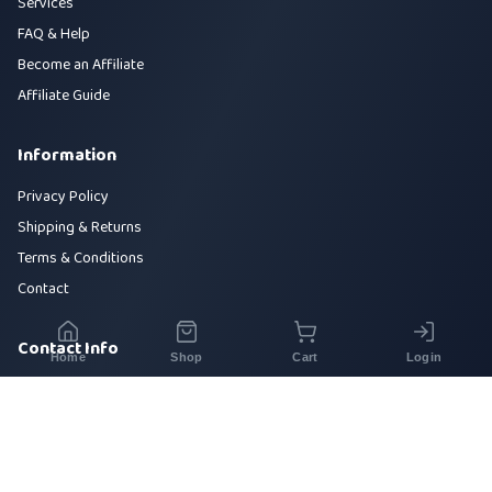
Services
FAQ & Help
Become an Affiliate
Affiliate Guide
Information
Privacy Policy
Shipping & Returns
Terms & Conditions
Contact
Contact Info
Home
Shop
Cart
Login
House 42, Road 5, Sector 10, Uttara, Dhaka-1230
+880 1700-000000
info@sirajtech.org