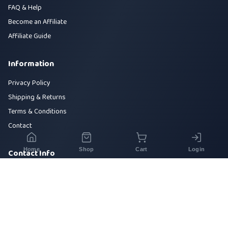
FAQ & Help
Become an Affiliate
Affiliate Guide
Information
Privacy Policy
Shipping & Returns
Terms & Conditions
Contact
Home
Shop
Cart
Login
Contact Info
House 42, Road 5, Sector 10, Uttara, Dhaka-1230
+880 1700-000000
info@sirajtech.org