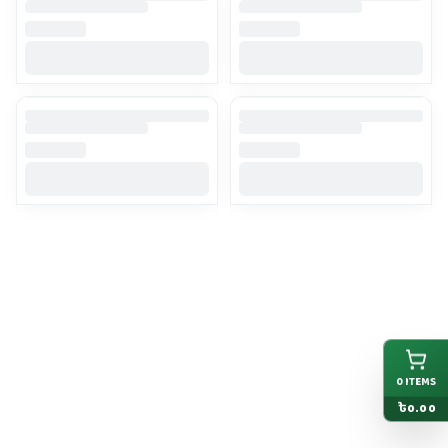
0
ITEMS
৳
0.00