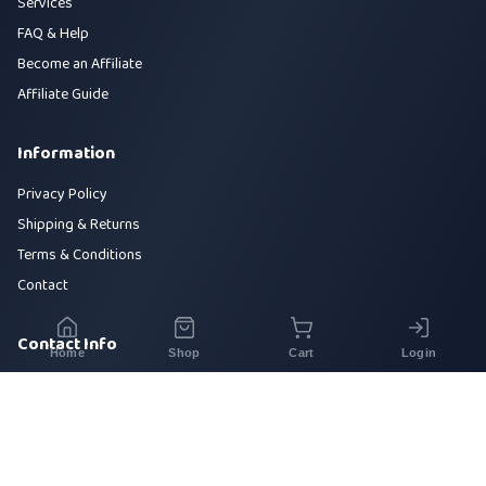
Services
FAQ & Help
Become an Affiliate
Affiliate Guide
Information
Privacy Policy
Shipping & Returns
Terms & Conditions
Contact
Contact Info
Home
Shop
Cart
Login
House 42, Road 5, Sector 10, Uttara, Dhaka-1230
+880 1700-000000
info@sirajtech.org