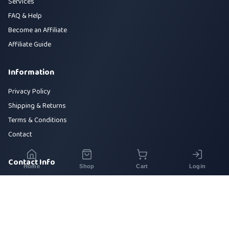
Services
FAQ & Help
Become an Affiliate
Affiliate Guide
Information
Privacy Policy
Shipping & Returns
Terms & Conditions
Contact
Contact Info
Home
Shop
Cart
Login
House 42, Road 5, Sector 10, Uttara, Dhaka-1230
+880 1700-000000
info@sirajtech.org