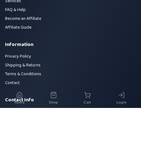
Services
FAQ & Help
Become an Affiliate
Affiliate Guide
Information
Privacy Policy
Shipping & Returns
Terms & Conditions
Contact
Contact Info
Home
Shop
Cart
Login
House 42, Road 5, Sector 10, Uttara, Dhaka-1230
+880 1700-000000
info@sirajtech.org