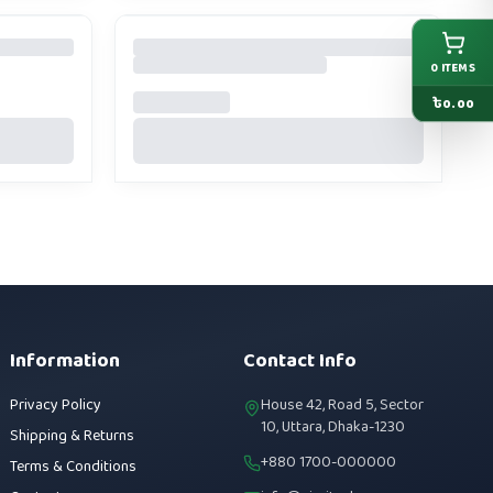
0
ITEMS
৳
0.00
Information
Contact Info
Privacy Policy
House 42, Road 5, Sector
10, Uttara, Dhaka-1230
Shipping & Returns
+880 1700-000000
Terms & Conditions