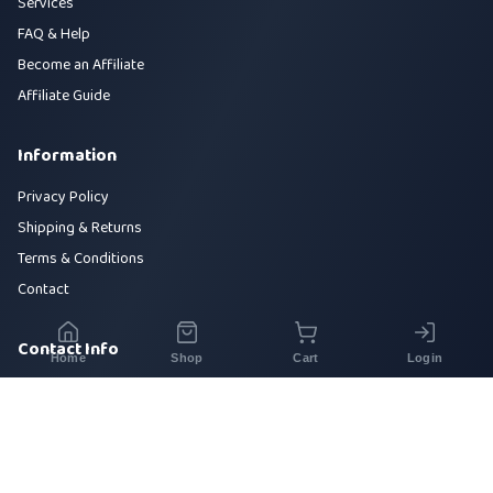
Services
FAQ & Help
Become an Affiliate
Affiliate Guide
Information
Privacy Policy
Shipping & Returns
Terms & Conditions
Contact
Contact Info
Home
Shop
Cart
Login
House 42, Road 5, Sector 10, Uttara, Dhaka-1230
+880 1700-000000
info@sirajtech.org