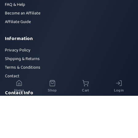
FAQ & Help
Become an Affiliate
Affiliate Guide
Information
Privacy Policy
Shipping & Returns
Terms & Conditions
Contact
Home
Shop
Cart
Login
Contact Info
House 42, Road 5, Sector 10, Uttara, Dhaka-1230
+880 1700-000000
info@sirajtech.org