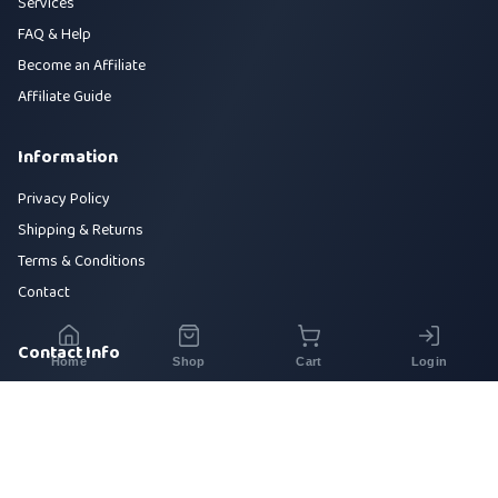
Services
FAQ & Help
Become an Affiliate
Affiliate Guide
Information
Privacy Policy
Shipping & Returns
Terms & Conditions
Contact
Contact Info
Home
Shop
Cart
Login
House 42, Road 5, Sector 10, Uttara, Dhaka-1230
+880 1700-000000
info@sirajtech.org