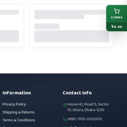
0
ITEMS
৳
0.00
Information
Contact Info
Privacy Policy
House 42, Road 5, Sector
10, Uttara, Dhaka-1230
Shipping & Returns
+880 1700-000000
Terms & Conditions