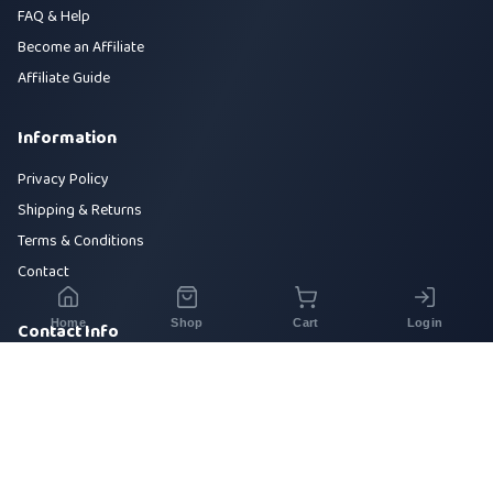
FAQ & Help
Become an Affiliate
Affiliate Guide
Information
Privacy Policy
Shipping & Returns
Terms & Conditions
Contact
Home
Shop
Cart
Login
Contact Info
House 42, Road 5, Sector 10, Uttara, Dhaka-1230
+880 1700-000000
info@sirajtech.org