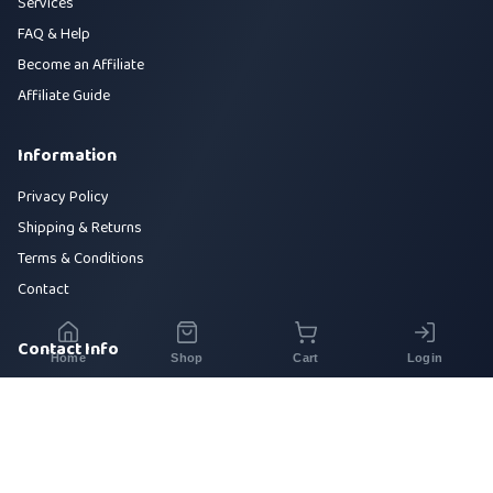
Services
FAQ & Help
Become an Affiliate
Affiliate Guide
Information
Privacy Policy
Shipping & Returns
Terms & Conditions
Contact
Contact Info
Home
Shop
Cart
Login
House 42, Road 5, Sector 10, Uttara, Dhaka-1230
+880 1700-000000
info@sirajtech.org