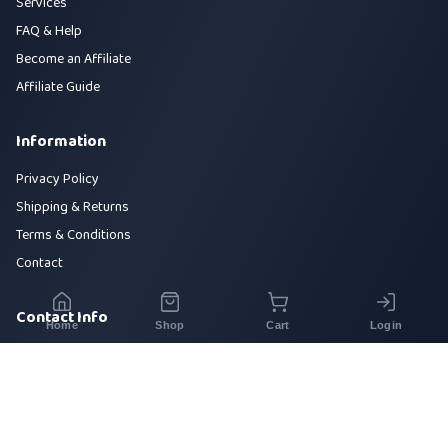
Services
FAQ & Help
Become an Affiliate
Affiliate Guide
Information
Privacy Policy
Shipping & Returns
Terms & Conditions
Contact
Contact Info
Home
Shop
Cart
Login
House 42, Road 5, Sector 10, Uttara, Dhaka-1230
+880 1700-000000
info@sirajtech.org