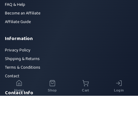
FAQ & Help
Become an Affiliate
Affiliate Guide
Information
Privacy Policy
Shipping & Returns
Terms & Conditions
Contact
Home
Shop
Cart
Login
Contact Info
House 42, Road 5, Sector 10, Uttara, Dhaka-1230
+880 1700-000000
info@sirajtech.org