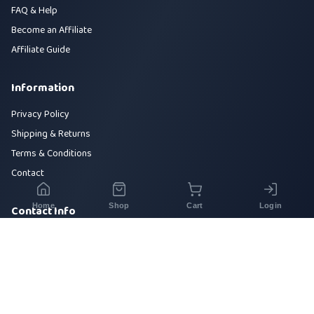
FAQ & Help
Become an Affiliate
Affiliate Guide
Information
Privacy Policy
Shipping & Returns
Terms & Conditions
Contact
Home
Shop
Cart
Login
Contact Info
House 42, Road 5, Sector 10, Uttara, Dhaka-1230
+880 1700-000000
info@sirajtech.org