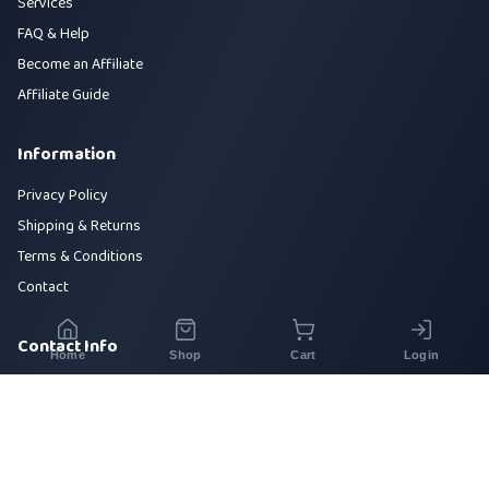
Services
FAQ & Help
Become an Affiliate
Affiliate Guide
Information
Privacy Policy
Shipping & Returns
Terms & Conditions
Contact
Contact Info
Home
Shop
Cart
Login
House 42, Road 5, Sector 10, Uttara, Dhaka-1230
+880 1700-000000
info@sirajtech.org