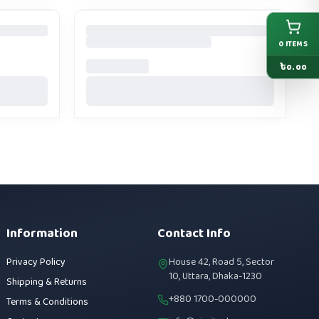
0
ITEMS
৳
0.00
Information
Contact Info
Privacy Policy
House 42, Road 5, Sector
10, Uttara, Dhaka-1230
Shipping & Returns
+880 1700-000000
Terms & Conditions