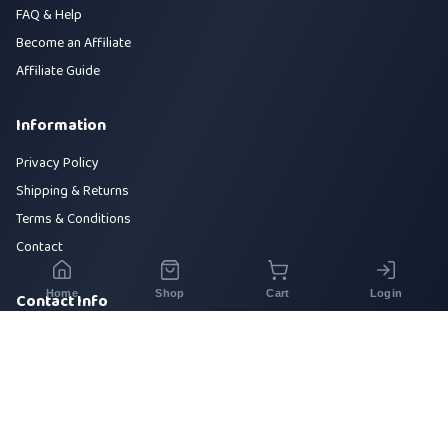
FAQ & Help
Become an Affiliate
Affiliate Guide
Information
Privacy Policy
Shipping & Returns
Terms & Conditions
Contact
Home
Shop
Cart
Login
Contact Info
House 42, Road 5, Sector 10, Uttara, Dhaka-1230
+880 1700-000000
info@sirajtech.org