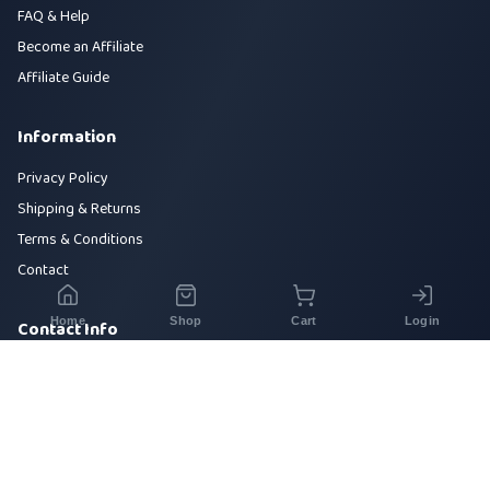
FAQ & Help
Become an Affiliate
Affiliate Guide
Information
Privacy Policy
Shipping & Returns
Terms & Conditions
Contact
Home
Shop
Cart
Login
Contact Info
House 42, Road 5, Sector 10, Uttara, Dhaka-1230
+880 1700-000000
info@sirajtech.org