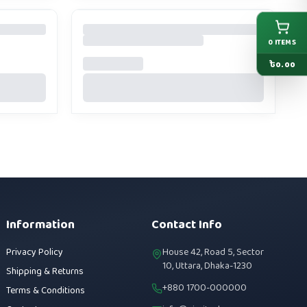
0
ITEMS
৳
0.00
Information
Contact Info
Privacy Policy
House 42, Road 5, Sector
10, Uttara, Dhaka-1230
Shipping & Returns
+880 1700-000000
Terms & Conditions