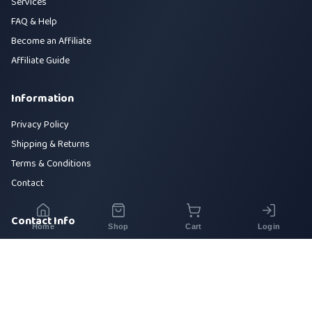
Services
FAQ & Help
Become an Affiliate
Affiliate Guide
Information
Privacy Policy
Shipping & Returns
Terms & Conditions
Contact
Contact Info
Home
Shop
Cart
Login
House 42, Road 5, Sector 10, Uttara, Dhaka-1230
+880 1700-000000
info@sirajtech.org