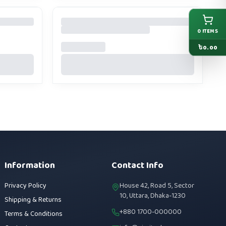
0
ITEMS
৳
0.00
Information
Contact Info
Privacy Policy
House 42, Road 5, Sector
10, Uttara, Dhaka-1230
Shipping & Returns
+880 1700-000000
Terms & Conditions