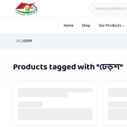
Skip to main content
Home
Shop
Our Products
TAG
/
ঢেড়শ
Products tagged with "
ঢেড়শ
"