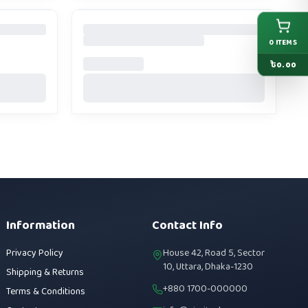
0
ITEMS
৳
0.00
Information
Contact Info
Privacy Policy
House 42, Road 5, Sector
10, Uttara, Dhaka-1230
Shipping & Returns
+880 1700-000000
Terms & Conditions