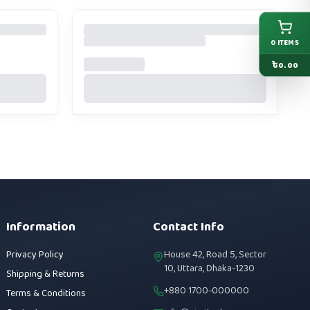
0
ITEMS
৳
0.00
Information
Contact Info
Privacy Policy
House 42, Road 5, Sector
10, Uttara, Dhaka-1230
Shipping & Returns
+880 1700-000000
Terms & Conditions