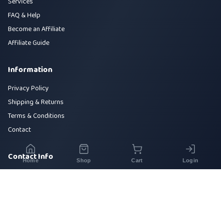
Services
FAQ & Help
Become an Affiliate
Affiliate Guide
Information
Privacy Policy
Shipping & Returns
Terms & Conditions
Contact
Contact Info
Home
Shop
Cart
Login
House 42, Road 5, Sector 10, Uttara, Dhaka-1230
+880 1700-000000
info@sirajtech.org