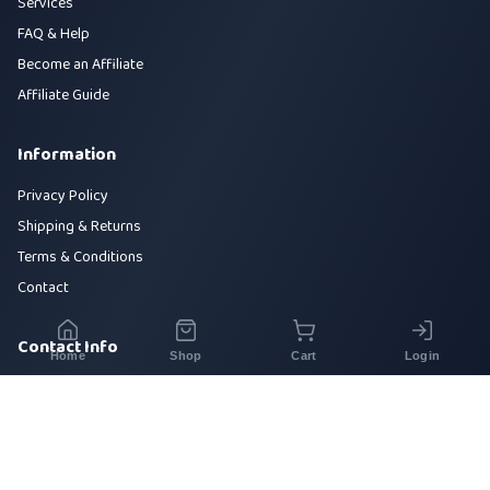
Services
FAQ & Help
Become an Affiliate
Affiliate Guide
Information
Privacy Policy
Shipping & Returns
Terms & Conditions
Contact
Contact Info
Home
Shop
Cart
Login
House 42, Road 5, Sector 10, Uttara, Dhaka-1230
+880 1700-000000
info@sirajtech.org