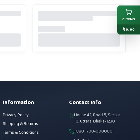
0
ITEMS
৳
0.00
Information
Contact Info
Privacy Policy
House 42, Road 5, Sector
10, Uttara, Dhaka-1230
Shipping & Returns
+880 1700-000000
Terms & Conditions