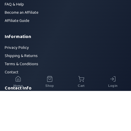
FAQ & Help
Become an Affiliate
Affiliate Guide
Information
Privacy Policy
Shipping & Returns
Terms & Conditions
Contact
Home
Shop
Cart
Login
Contact Info
House 42, Road 5, Sector 10, Uttara, Dhaka-1230
+880 1700-000000
info@sirajtech.org