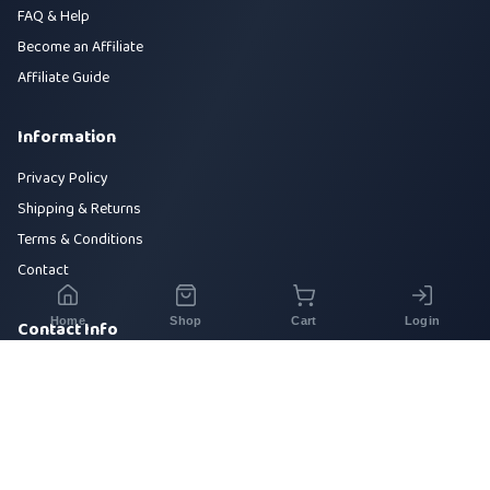
FAQ & Help
Become an Affiliate
Affiliate Guide
Information
Privacy Policy
Shipping & Returns
Terms & Conditions
Contact
Home
Shop
Cart
Login
Contact Info
House 42, Road 5, Sector 10, Uttara, Dhaka-1230
+880 1700-000000
info@sirajtech.org