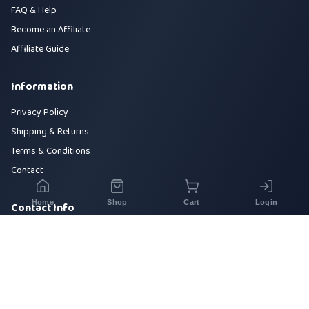
FAQ & Help
Become an Affiliate
Affiliate Guide
Information
Privacy Policy
Shipping & Returns
Terms & Conditions
Contact
Home
Shop
Cart
Login
Contact Info
House 42, Road 5, Sector 10, Uttara, Dhaka-1230
+880 1700-000000
info@sirajtech.org