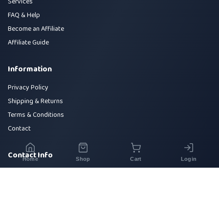
Services
FAQ & Help
Become an Affiliate
Affiliate Guide
Information
Privacy Policy
Shipping & Returns
Terms & Conditions
Contact
Contact Info
Home
Shop
Cart
Login
House 42, Road 5, Sector 10, Uttara, Dhaka-1230
+880 1700-000000
info@sirajtech.org