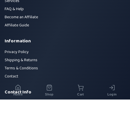
Services
FAQ & Help
Become an Affiliate
Affiliate Guide
Information
Privacy Policy
Shipping & Returns
Terms & Conditions
Contact
Contact Info
Home
Shop
Cart
Login
House 42, Road 5, Sector 10, Uttara, Dhaka-1230
+880 1700-000000
info@sirajtech.org