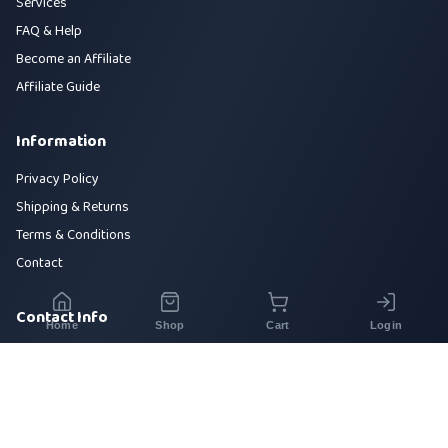
Services
FAQ & Help
Become an Affiliate
Affiliate Guide
Information
Privacy Policy
Shipping & Returns
Terms & Conditions
Contact
Contact Info
Home
Shop
Cart
Login
House 42, Road 5, Sector 10, Uttara, Dhaka-1230
+880 1700-000000
info@sirajtech.org