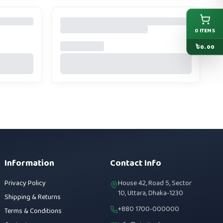
0
ITEMS
৳
0.00
Information
Contact Info
Privacy Policy
House 42, Road 5, Sector
10, Uttara, Dhaka-1230
Shipping & Returns
+880 1700-000000
Terms & Conditions