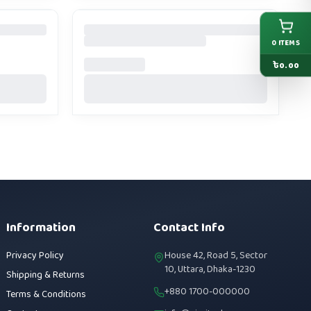
0
ITEMS
৳
0.00
Information
Contact Info
Privacy Policy
House 42, Road 5, Sector
10, Uttara, Dhaka-1230
Shipping & Returns
+880 1700-000000
Terms & Conditions