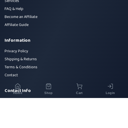
Services
FAQ & Help
Become an Affiliate
Affiliate Guide
Information
Privacy Policy
Shipping & Returns
Terms & Conditions
Contact
Contact Info
Home
Shop
Cart
Login
House 42, Road 5, Sector 10, Uttara, Dhaka-1230
+880 1700-000000
info@sirajtech.org