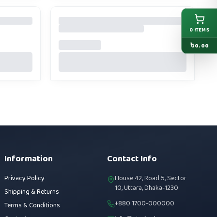
0
ITEMS
৳
0.00
Information
Contact Info
Privacy Policy
House 42, Road 5, Sector
10, Uttara, Dhaka-1230
Shipping & Returns
+880 1700-000000
Terms & Conditions