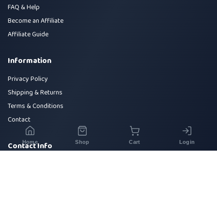
FAQ & Help
Become an Affiliate
Affiliate Guide
Information
Privacy Policy
Shipping & Returns
Terms & Conditions
Contact
Home
Shop
Cart
Login
Contact Info
House 42, Road 5, Sector 10, Uttara, Dhaka-1230
+880 1700-000000
info@sirajtech.org