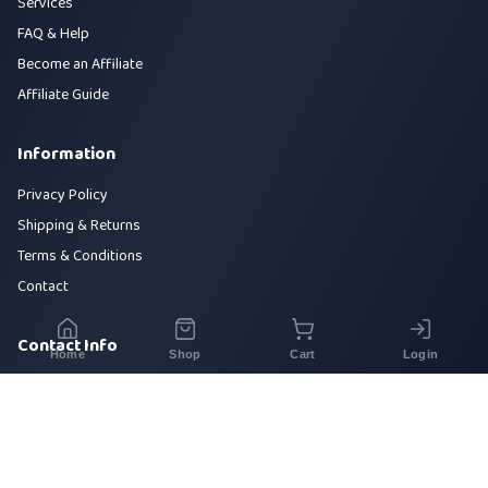
Services
FAQ & Help
Become an Affiliate
Affiliate Guide
Information
Privacy Policy
Shipping & Returns
Terms & Conditions
Contact
Contact Info
Home
Shop
Cart
Login
House 42, Road 5, Sector 10, Uttara, Dhaka-1230
+880 1700-000000
info@sirajtech.org