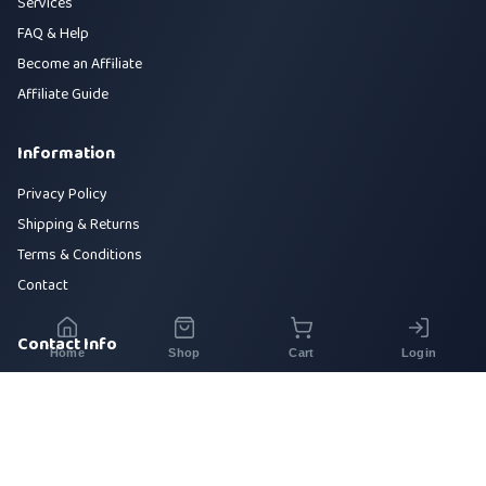
Services
FAQ & Help
Become an Affiliate
Affiliate Guide
Information
Privacy Policy
Shipping & Returns
Terms & Conditions
Contact
Contact Info
Home
Shop
Cart
Login
House 42, Road 5, Sector 10, Uttara, Dhaka-1230
+880 1700-000000
info@sirajtech.org