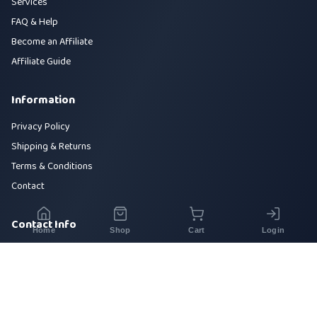
Services
FAQ & Help
Become an Affiliate
Affiliate Guide
Information
Privacy Policy
Shipping & Returns
Terms & Conditions
Contact
Contact Info
Home
Shop
Cart
Login
House 42, Road 5, Sector 10, Uttara, Dhaka-1230
+880 1700-000000
info@sirajtech.org