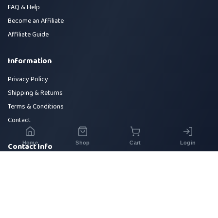
FAQ & Help
Become an Affiliate
Affiliate Guide
Information
Privacy Policy
Shipping & Returns
Terms & Conditions
Contact
Home
Shop
Cart
Login
Contact Info
House 42, Road 5, Sector 10, Uttara, Dhaka-1230
+880 1700-000000
info@sirajtech.org