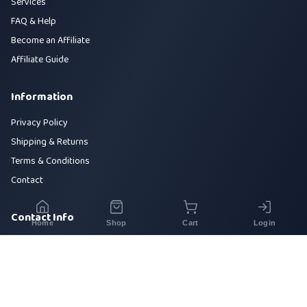
Services
FAQ & Help
Become an Affiliate
Affiliate Guide
Information
Privacy Policy
Shipping & Returns
Terms & Conditions
Contact
Contact Info
Home
Shop
Cart
Login
House 42, Road 5, Sector 10, Uttara, Dhaka-1230
+880 1700-000000
info@sirajtech.org