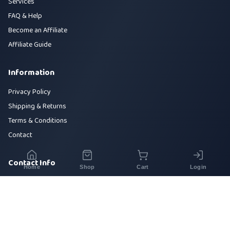
Services
FAQ & Help
Become an Affiliate
Affiliate Guide
Information
Privacy Policy
Shipping & Returns
Terms & Conditions
Contact
Contact Info
Home
Shop
Cart
Login
House 42, Road 5, Sector 10, Uttara, Dhaka-1230
+880 1700-000000
info@sirajtech.org